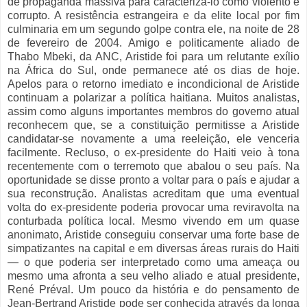
de propaganda massiva para caracterizá-lo como violento e
corrupto. A resistência estrangeira e da elite local por fim
culminaria em um segundo golpe contra ele, na noite de 28
de fevereiro de 2004. Amigo e politicamente aliado de
Thabo Mbeki, da ANC, Aristide foi para um relutante exílio
na África do Sul, onde permanece até os dias de hoje.
Apelos para o retorno imediato e incondicional de Aristide
continuam a polarizar a política haitiana. Muitos analistas,
assim como alguns importantes membros do governo atual
reconhecem que, se a constituição permitisse a Aristide
candidatar-se novamente a uma reeleição, ele venceria
facilmente. Recluso, o ex-presidente do Haiti veio à tona
recentemente com o terremoto que abalou o seu país. Na
oportunidade se disse pronto a voltar para o país e ajudar a
sua reconstrução. Analistas acreditam que uma eventual
volta do ex-presidente poderia provocar uma reviravolta na
conturbada política local. Mesmo vivendo em um quase
anonimato, Aristide conseguiu conservar uma forte base de
simpatizantes na capital e em diversas áreas rurais do Haiti
— o que poderia ser interpretado como uma ameaça ou
mesmo uma afronta a seu velho aliado e atual presidente,
René Préval. Um pouco da história e do pensamento de
Jean-Bertrand Aristide pode ser conhecida através da longa