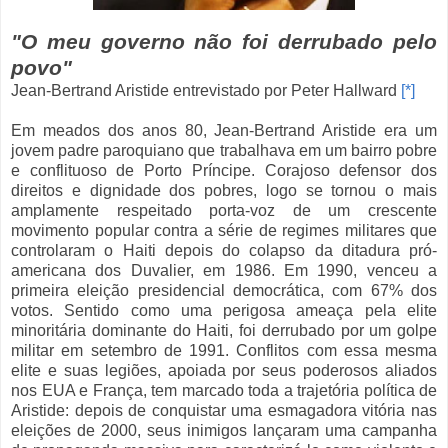
"O meu governo não foi derrubado pelo
povo"
Jean-Bertrand Aristide entrevistado por Peter Hallward
[*]
Em meados dos anos 80, Jean-Bertrand Aristide era um
jovem padre paroquiano que trabalhava em um bairro pobre
e conflituoso de Porto Príncipe. Corajoso defensor dos
direitos e dignidade dos pobres, logo se tornou o mais
amplamente respeitado porta-voz de um crescente
movimento popular contra a série de regimes militares que
controlaram o Haiti depois do colapso da ditadura pró-
americana dos Duvalier, em 1986. Em 1990, venceu a
primeira eleição presidencial democrática, com 67% dos
votos. Sentido como uma perigosa ameaça pela elite
minoritária dominante do Haiti, foi derrubado por um golpe
militar em setembro de 1991. Conflitos com essa mesma
elite e suas legiões, apoiada por seus poderosos aliados
nos EUA e França, tem marcado toda a trajetória política de
Aristide: depois de conquistar uma esmagadora vitória nas
eleições de 2000, seus inimigos lançaram uma campanha